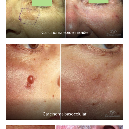
Carcinoma epidermoide
Carcinoma basocelular