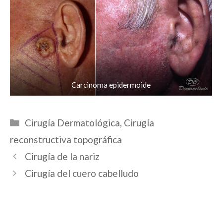
Carcinoma epidermoide
Categorías
Cirugía Dermatológica
,
Cirugía
reconstructiva topográfica
Navegación
Cirugía de la nariz
de
Cirugía del cuero cabelludo
entradas