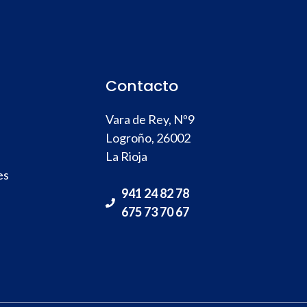
Contacto
Vara de Rey, Nº9
Logroño, 26002
La Rioja
es
941 24 82 78
675 73 70 67