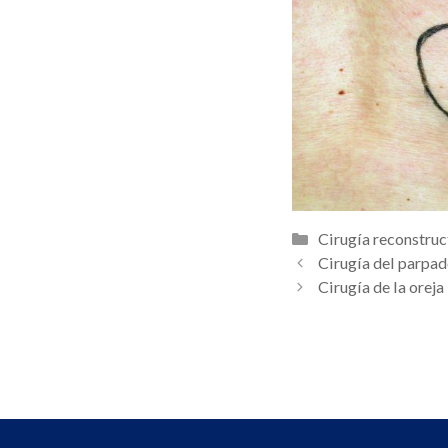
Categorías
Cirugía reconstruc
Navegación
Cirugía del parpa
de
Cirugía de la oreja
entradas