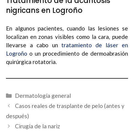
Tratamiento de la acantosis
nigricans en Logroño
En algunos pacientes, cuando las lesiones se
localizan en zonas visibles como la cara, puede
llevarse a cabo un
tratamiento de láser en
Logroño
o un procedimiento de dermoabrasión
quirúrgica rotatoria.
Categorías
Dermatología general
Navegación
Casos reales de trasplante de pelo (antes y
de
después)
entradas
Cirugía de la nariz