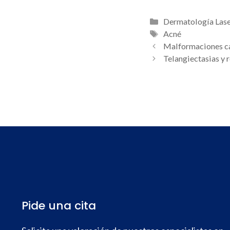
Categorías
Dermatología Las
Etiquetas
Acné
Navegación
Malformaciones ca
de
Telangiectasias y 
entradas
Pide una cita