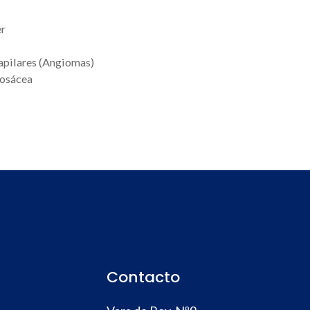
er
pilares (Angiomas)
rosácea
Contacto