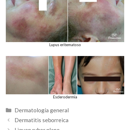
Lupus eritematoso
Esclerodermia
Categorías
Dermatología general
Navegación
Dermatitis seborreica
de
Liquen ruber plano